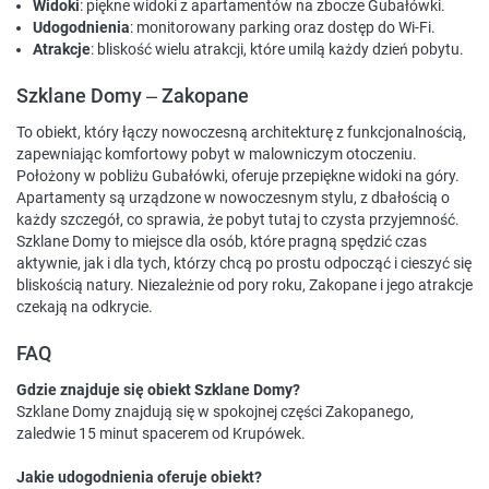
Widoki
: piękne widoki z apartamentów na zbocze Gubałówki.
Udogodnienia
: monitorowany parking oraz dostęp do Wi-Fi.
Atrakcje
: bliskość wielu atrakcji, które umilą każdy dzień pobytu.
Szklane Domy – Zakopane
To obiekt, który łączy nowoczesną architekturę z funkcjonalnością,
zapewniając komfortowy pobyt w malowniczym otoczeniu.
Położony w pobliżu Gubałówki, oferuje przepiękne widoki na góry.
Apartamenty są urządzone w nowoczesnym stylu, z dbałością o
każdy szczegół, co sprawia, że pobyt tutaj to czysta przyjemność.
Szklane Domy to miejsce dla osób, które pragną spędzić czas
aktywnie, jak i dla tych, którzy chcą po prostu odpocząć i cieszyć się
bliskością natury. Niezależnie od pory roku, Zakopane i jego atrakcje
czekają na odkrycie.
FAQ
Gdzie znajduje się obiekt Szklane Domy?
Szklane Domy znajdują się w spokojnej części Zakopanego,
zaledwie 15 minut spacerem od Krupówek.
Jakie udogodnienia oferuje obiekt?