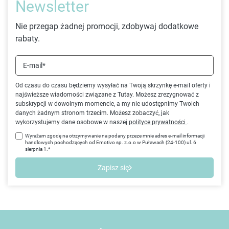
Newsletter
Nie przegap żadnej promocji, zdobywaj dodatkowe
rabaty.
E-mail*
Od czasu do czasu będziemy wysyłać na Twoją skrzynkę e-mail oferty i
najświeższe wiadomości związane z Tutay. Możesz zrezygnować z
subskrypcji w dowolnym momencie, a my nie udostępnimy Twoich
danych żadnym stronom trzecim. Możesz zobaczyć, jak
wykorzystujemy dane osobowe w naszej
polityce prywatności
.
Wyrażam zgodę na otrzymywanie na podany przeze mnie adres e-mail informacji
handlowych pochodzących od Emotivo sp. z.o.o w Puławach (24-100) ul. 6
sierpnia 1.*
Zapisz się