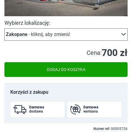
Wybierz lokalizację:
Zakopane
- kliknij, aby zmienić
700 zł
Cena:
DODAJ DO KOSZYKA
Korzyści z zakupu
Darmowa
Darmowa
dostawa
wymiana
Numer ref:
G0005726