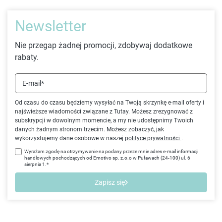
Newsletter
Nie przegap żadnej promocji, zdobywaj dodatkowe
rabaty.
E-mail*
Od czasu do czasu będziemy wysyłać na Twoją skrzynkę e-mail oferty i
najświeższe wiadomości związane z Tutay. Możesz zrezygnować z
subskrypcji w dowolnym momencie, a my nie udostępnimy Twoich
danych żadnym stronom trzecim. Możesz zobaczyć, jak
wykorzystujemy dane osobowe w naszej
polityce prywatności
.
Wyrażam zgodę na otrzymywanie na podany przeze mnie adres e-mail informacji
handlowych pochodzących od Emotivo sp. z.o.o w Puławach (24-100) ul. 6
sierpnia 1.*
Zapisz się