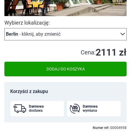
Wybierz lokalizację:
Berlin
- kliknij, aby zmienić
2111 zł
Cena:
DODAJ DO KOSZYKA
Korzyści z zakupu
Darmowa
Darmowa
dostawa
wymiana
Numer ref:
G0004958