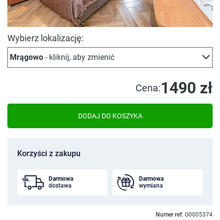
Wybierz lokalizację:
Mrągowo
- kliknij, aby zmienić
1490 zł
Cena:
DODAJ DO KOSZYKA
Korzyści z zakupu
Darmowa
Darmowa
dostawa
wymiana
Numer ref:
G0005374