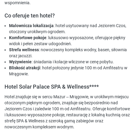
wspomnienia.
Co oferuje ten hotel?
Malownicza lokalizacja
: hotel usytuowany nad Jeziorem Czos,
otoczony urokliwym ogrodem.
Komfortowe pokoje
: luksusowo wyposażone, oferujące piękny
widok i pełen zestaw udogodnień.
Strefa wellness
: nowoczesny kompleks wodny, basen, siłownia
oraz jacuzzi.
Wyżywienie
: śniadania i kolacje wliczone w cenę pobytu.
Bliskość atrakcji
: hotel położony jedynie 100 m od Amfiteatru w
Mrągowie.
Hotel Solar Palace SPA & Wellness****
Hotel znajduje się w sercu Mazur – Mrągowie, w urokliwym miejscu
otoczonym pięknym ogrodem, znajduje się bezpośrednio nad
Jeziorem Czos i zaledwie 100 m od Amfiteatru. Oferuje komfortowe
i luksusowo wyposażone pokoje, restaurację z lokalną kuchnią oraz
strefę SPA & Wellness z szeroką gamą zabiegów oraz
nowoczesnym kompleksem wodnym.