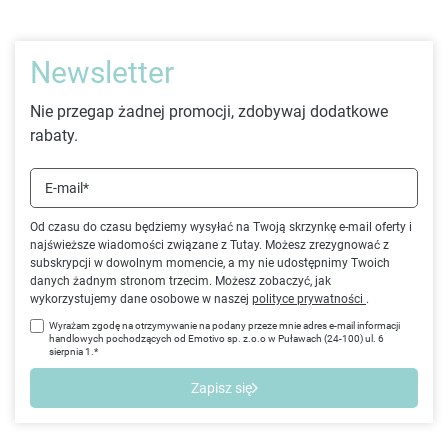
Newsletter
Nie przegap żadnej promocji, zdobywaj dodatkowe
rabaty.
E-mail*
Od czasu do czasu będziemy wysyłać na Twoją skrzynkę e-mail oferty i
najświeższe wiadomości związane z Tutay. Możesz zrezygnować z
subskrypcji w dowolnym momencie, a my nie udostępnimy Twoich
danych żadnym stronom trzecim. Możesz zobaczyć, jak
wykorzystujemy dane osobowe w naszej
polityce prywatności
.
Wyrażam zgodę na otrzymywanie na podany przeze mnie adres e-mail informacji
handlowych pochodzących od Emotivo sp. z.o.o w Puławach (24-100) ul. 6
sierpnia 1.*
Zapisz się