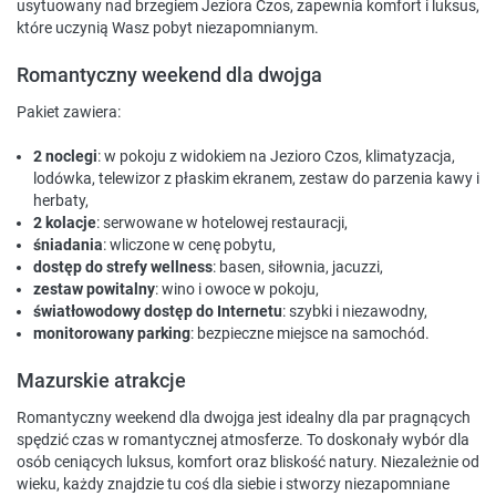
usytuowany nad brzegiem Jeziora Czos, zapewnia komfort i luksus,
które uczynią Wasz pobyt niezapomnianym.
Romantyczny weekend dla dwojga
Pakiet zawiera:
2 noclegi
: w pokoju z widokiem na Jezioro Czos, klimatyzacja,
lodówka, telewizor z płaskim ekranem, zestaw do parzenia kawy i
herbaty,
2 kolacje
: serwowane w hotelowej restauracji,
śniadania
: wliczone w cenę pobytu,
dostęp do strefy wellness
: basen, siłownia, jacuzzi,
zestaw powitalny
: wino i owoce w pokoju,
światłowodowy dostęp do Internetu
: szybki i niezawodny,
monitorowany parking
: bezpieczne miejsce na samochód.
Mazurskie atrakcje
Romantyczny weekend dla dwojga jest idealny dla par pragnących
spędzić czas w romantycznej atmosferze. To doskonały wybór dla
osób ceniących luksus, komfort oraz bliskość natury. Niezależnie od
wieku, każdy znajdzie tu coś dla siebie i stworzy niezapomniane