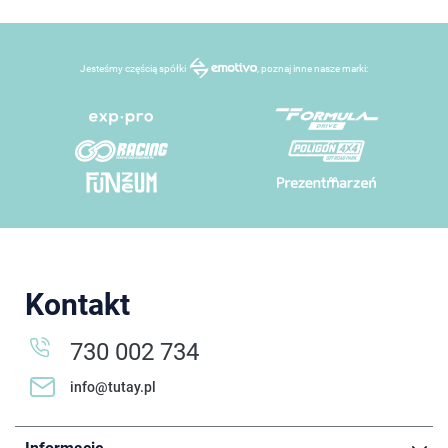
Jesteśmy częścią spółki
, poznaj inne nasze marki:
Kontakt
730 002 734
info@tutay.pl