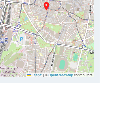
Leaflet
|
©
OpenStreetMap
contributors