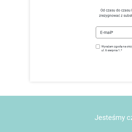
Od czasu do czasu 
zrezygnować z subs
E-mail*
Wyrażam zgodę na otrz
ul. 6 sierpnia 1.*
Jesteśmy cz