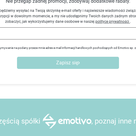
Nie przegap żadnej promocji, zdobywaj dodatkowe rabaty.
będziemy wysyłać na Twoją skrzynkę e-mail oferty i najświeższe wiadomości związ
krypcji w dowolnym momencie, a my nie udostępnimy Twoich danych żadnym stro
zobaczyć, jak wykorzystujemy dane osobowe w naszej
polityce prywatności
.
ymywanie na podany przeze mnie adres e-mail informacji handlowych pochodzących od Emotivo sp. 
Zapisz się
ęścią spółki
, poznaj inne