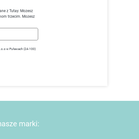
ane z Tutay. Możesz
nom trzecim. Możesz
z.o.o w Puławach (24-100)
 nasze marki: