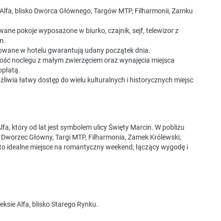
e Alfa, blisko Dworca Głównego, Targów MTP, Filharmonii, Zamku
ane pokoje wyposażone w biurko, czajnik, sejf, telewizor z
m.
wowane w hotelu gwarantują udany początek dnia.
iwość noclegu z małym zwierzęciem oraz wynajęcia miejsca
płatą.
liwia łatwy dostęp do wielu kulturalnych i historycznych miejsc
a, który od lat jest symbolem ulicy Święty Marcin. W pobliżu
ak Dworzec Główny, Targi MTP, Filharmonia, Zamek Królewski,
to idealne miejsce na romantyczny weekend, łączący wygodę i
ksie Alfa, blisko Starego Rynku.