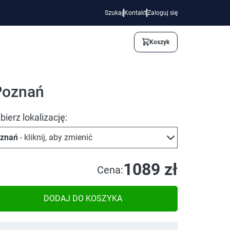
Szukaj
Kontakt
Zaloguj się
Koszyk
Poznań
ierz lokalizację:
znań
- kliknij, aby zmienić
1089 zł
Cena:
DODAJ DO KOSZYKA