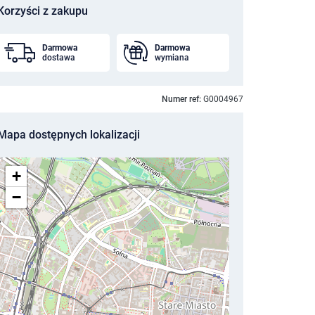
Korzyści z zakupu
Darmowa
Darmowa
dostawa
wymiana
Numer ref:
G0004967
Mapa dostępnych lokalizacji
+
−