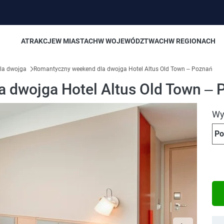
ATRAKCJE
W MIASTACH
W WOJEWÓDZTWACH
W REGIONACH
la dwojga
Romantyczny weekend dla dwojga Hotel Altus Old Town – Poznań
 dwojga Hotel Altus Old Town – 
Wyb
Po