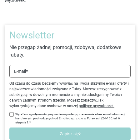
wędrówek.
Newsletter
Nie przegap żadnej promocji, zdobywaj dodatkowe
rabaty.
E-mail*
Od czasu do czasu będziemy wysyłać na Twoją skrzynkę e-mail oferty i
najświeższe wiadomości związane z Tutay. Możesz zrezygnować z
subskrypcji w dowolnym momencie, a my nie udostępnimy Twoich
danych żadnym stronom trzecim. Możesz zobaczyć, jak
wykorzystujemy dane osobowe w naszej
polityce prywatności
.
Wyrażam zgodę na otrzymywanie na podany przeze mnie adres e-mail informacji
handlowych pochodzących od Emotivo sp. z.o.o w Puławach (24-100) ul. 6
sierpnia 1.*
Zapisz się