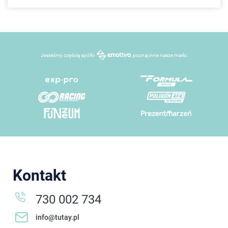
Jesteśmy częścią spółki
, poznaj inne nasze marki:
Kontakt
730 002 734
info@tutay.pl