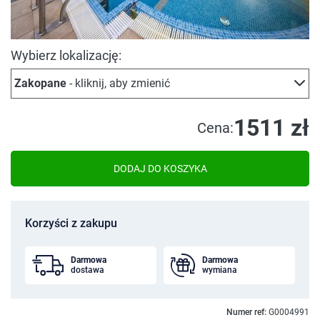
Wybierz lokalizację:
Zakopane
- kliknij, aby zmienić
1511 zł
Cena:
DODAJ DO KOSZYKA
Korzyści z zakupu
Darmowa
Darmowa
dostawa
wymiana
Numer ref:
G0004991