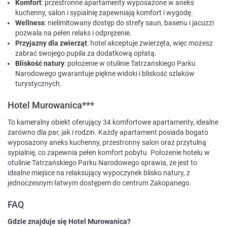
Komfort
: przestronne apartamenty wyposażone w aneks
kuchenny, salon i sypialnię zapewniają komfort i wygodę.
Wellness
: nielimitowany dostęp do strefy saun, basenu i jacuzzi
pozwala na pełen relaks i odprężenie.
Przyjazny dla zwierząt
: hotel akceptuje zwierzęta, więc możesz
zabrać swojego pupila za dodatkową opłatą.
Bliskość natury
: położenie w otulinie Tatrzańskiego Parku
Narodowego gwarantuje piękne widoki i bliskość szlaków
turystycznych.
Hotel Murowanica***
To kameralny obiekt oferujący 34 komfortowe apartamenty, idealne
zarówno dla par, jak i rodzin. Każdy apartament posiada bogato
wyposażony aneks kuchenny, przestronny salon oraz przytulną
sypialnię, co zapewnia pełen komfort pobytu. Położenie hotelu w
otulinie Tatrzańskiego Parku Narodowego sprawia, że jest to
idealne miejsce na relaksujący wypoczynek blisko natury, z
jednoczesnym łatwym dostępem do centrum Zakopanego.
FAQ
Gdzie znajduje się Hotel Murowanica?