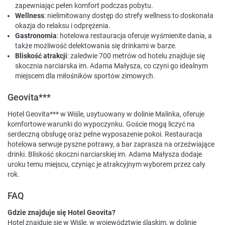
zapewniając pełen komfort podczas pobytu.
Wellness
: nielimitowany dostęp do strefy wellness to doskonała
okazja do relaksu i odprężenia.
Gastronomia
: hotelowa restauracja oferuje wyśmienite dania, a
także możliwość delektowania się drinkami w barze.
Bliskość atrakcji
: zaledwie 700 metrów od hotelu znajduje się
skocznia narciarska im. Adama Małysza, co czyni go idealnym
miejscem dla miłośników sportów zimowych.
Geovita***
Hotel Geovita*** w Wiśle, usytuowany w dolinie Malinka, oferuje
komfortowe warunki do wypoczynku. Goście mogą liczyć na
serdeczną obsługę oraz pełne wyposażenie pokoi. Restauracja
hotelowa serwuje pyszne potrawy, a bar zaprasza na orzeźwiające
drinki. Bliskość skoczni narciarskiej im. Adama Małysza dodaje
uroku temu miejscu, czyniąc je atrakcyjnym wyborem przez cały
rok.
FAQ
Gdzie znajduje się Hotel Geovita?
Hotel znajduje się w Wiśle, w województwie śląskim, w dolinie