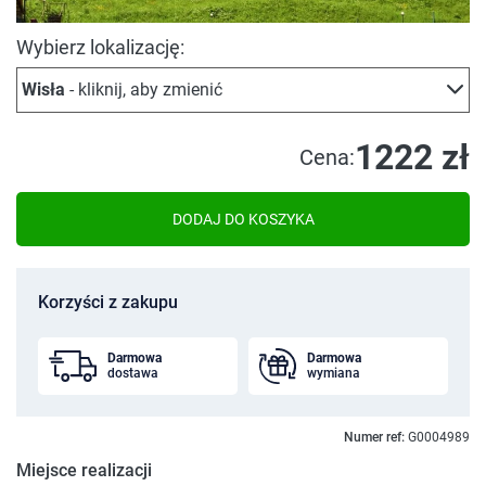
Wybierz lokalizację:
Wisła
- kliknij, aby zmienić
1222 zł
Cena:
DODAJ DO KOSZYKA
Korzyści z zakupu
Darmowa
Darmowa
dostawa
wymiana
Numer ref:
G0004989
Miejsce realizacji