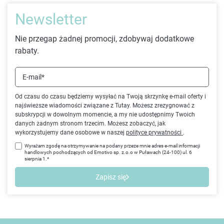
Newsletter
Nie przegap żadnej promocji, zdobywaj dodatkowe
rabaty.
E-mail*
Od czasu do czasu będziemy wysyłać na Twoją skrzynkę e-mail oferty i
najświeższe wiadomości związane z Tutay. Możesz zrezygnować z
subskrypcji w dowolnym momencie, a my nie udostępnimy Twoich
danych żadnym stronom trzecim. Możesz zobaczyć, jak
wykorzystujemy dane osobowe w naszej
polityce prywatności
.
Wyrażam zgodę na otrzymywanie na podany przeze mnie adres e-mail informacji
handlowych pochodzących od Emotivo sp. z.o.o w Puławach (24-100) ul. 6
sierpnia 1.*
Zapisz się